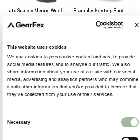
Late Season Merino Wool
Brambler Hunting Boot
OTC Sock
Gaiters
€42,00
€115,00
This website uses cookies
Ausverkauft
We use cookies to personalise content and ads, to provide
social media features and to analyse our traffic. We also
share information about your use of our site with our social
media, advertising and analytics partners who may combine
it with other information that you’ve provided to them or that
they’ve collected from your use of their services.
Consent
T
Necessary
CRISPI Futura ET Gaiters
Flex Field Belt
Selection
€139,00
Normaler
€35,00
Sonderpreis
€25,00
Preis