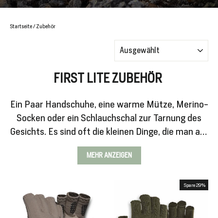
Startseite
/
Zubehör
SALE
%
Sortieren
FIRST LITE ZUBEHÖR
Infos
Ein Paar Handschuhe, eine warme Mütze, Merino-
Socken oder ein Schlauchschal zur Tarnung des
Gesichts. Es sind oft die kleinen Dinge, die man am
Login
meisten vermisst und die den Unterschied
MEHR ANZEIGEN
machen können, wenn man sie wirklich braucht
Spare 29%