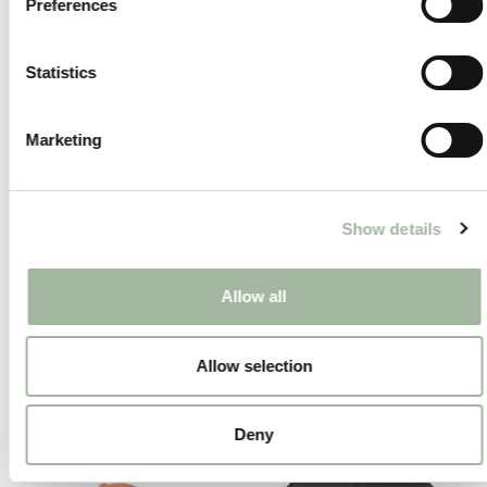
Preferences
Ausverkauft
Statistics
Marketing
Show details
Allow all
ARGALI Kodiak Gürtel
Foundry Knee Pads (Pair)
€85,00
€20,00
Allow selection
Ausverkauft
Deny