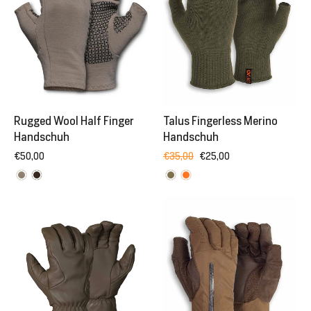
Rugged Wool Half Finger
Talus Fingerless Merino
Handschuh
Handschuh
€50,00
Normaler
€35,00
Sonderpreis
€25,00
Preis