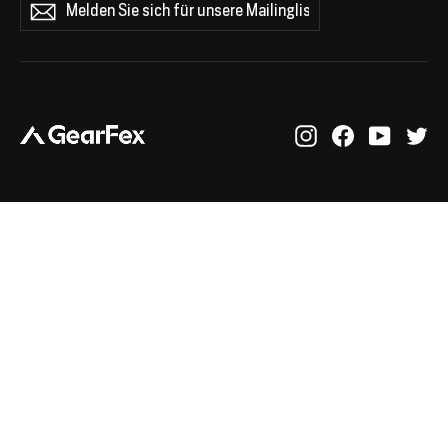
Melden
Abonnieren
Sie
sich
für
unsere
Mailingliste
an
Instagram
Facebook
YouTub
Tw