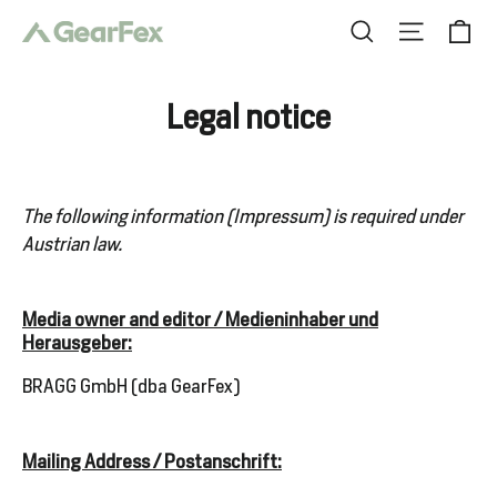
Skip
Ca
Search
Site nav
to
content
Legal notice
Clothing
The following information (Impressum) is required under
Boots
Austrian law.
Media owner and editor / Medieninhaber und
Herausgeber:
Logo
Wear
BRAGG GmbH (dba GearFex)
Mailing Address / Postanschrift:
Gear