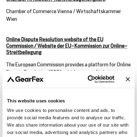
Chamber of Commerce Vienna /
Wirtschaftskammer
Wien
Online Dispute Resolution website of the EU
Commission / Website der EU-Kommission zur Online-
Streitbeilegung
The European Commission provides a platform for Online
Dispute Resolution (ODR), which you can find at
https://ec.europa.eu/odr
. We are not obliged nor willing
to participate in a dispute resolution procedure before a
consumer dispute resolution board.
This website uses cookies
Die Europäische Kommission stellt eine Plattform zur
We use cookies to personalise content and ads, to
Online-Streitbeilegung (OS) bereit, die Sie
provide social media features and to analyse our traffic.
We also share information about your use of our site with
unter
https://ec.europa.eu/odr
finden. Zur Teilnahme an
our social media, advertising and analytics partners who
einem Streitbeilegungsverfahren vor einer