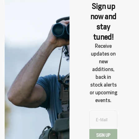
Sign up
now and
stay
tuned!
Receive
updates on
new
additions,
back in
stock alerts
or upcoming
events.
E-Mail
SIGN UP