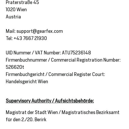
Praterstraße 45
1020 Wien
Austria
SALE
%
Mail: support@gearfex.com
Tel: +43 7667 21930
UID Nummer / VAT Number: ATU75236148
Explore
Firmenbuchnummer / Commercial Registration Number:
526620t
Firmenbuchgericht / Commercial Register Court:
Handelsgericht Wien
Login
Supervisory Authority / Aufsichtsbehörde:
Magistrat der Stadt Wien / Magistratisches Bezirksamt
für den 2./20. Berirk